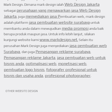
Web Design Jakarta
Mark Design. Dimana mark design ialah
perusahaan yang menawarkan jasa
Web Design
sebagai
Jakarta
menyediakan jasa P
, juga
embuatan web, mark design
jasa pembuatan website surabaya
adalah platform
untuk
media promosi
membantu anda dalam mewujudkan
anda baik
berupa produk maupun jasa. Untuk info lebih lanjut, silakan
www.markdesign.net.
kunjungi website kami
Selain itu
jasa pembuatan web
perusahan Mark Design juga menyediakan
Surabaya
Pemasangan reklame surabaya
, dan juga
,
Pemasangan reklame Jakarta
jasa pembuatan web untuk
,
bisnis anda
optimalisasi web
monetisasi web
,
,
,
pembuatan logo bisnis
fotografer profesional untuk
,
bisnis dan usaha anda
profesional photographer
,
.
VIEW ARTICLE
OTHER WEBSITE DESIGN